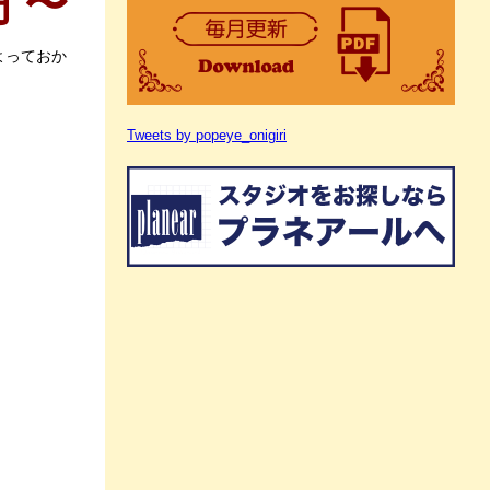
 〜
よっておか
Tweets by popeye_onigiri