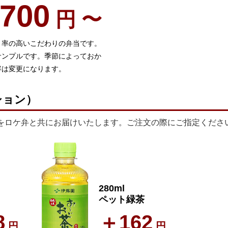
,700
円 〜
ト率の高いこだわりの弁当です。
サンプルです。季節によっておか
容は変更になります。
ション）
をロケ弁と共にお届けいたします。ご注文の際にご指定くださ
280ml
ペット緑茶
8
＋162
円
円