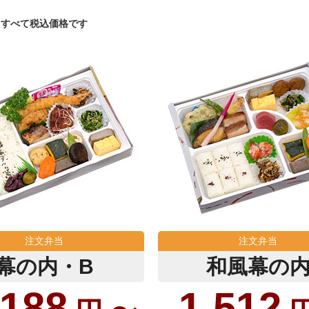
すべて税込価格です
注文弁当
注文弁当
幕の内・B
和風幕の
,188
1,512