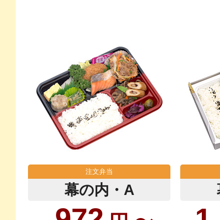
注文弁当
幕の内・A
972
1