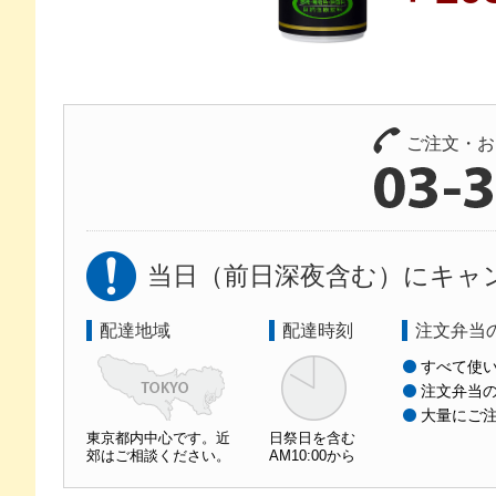
ご注文・お
当日（前日深夜含む）にキャ
配達地域
配達時刻
注文弁当
すべて使
注文弁当
大量にご
東京都内中心です。近
日祭日を含む
郊はご相談ください。
AM10:00から